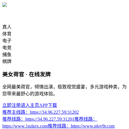
真人
体育
电子
电竞
捕鱼
棋牌
美女荷官 · 在线发牌
全网最美荷官，倾情出演，极致视觉盛宴，多元游戏种类，为
您带来最舒心的游戏体验。
立即注册
进入主页
APP下载
推荐主线路：
https://34.96.227.59:31202
推荐线路：
https://34.96.227.59:31201
推荐线路：
https://www.1nzkex.com
推荐线路：
https://www.plov9r.com