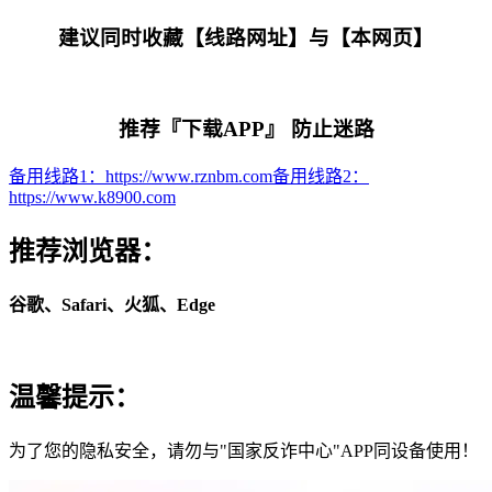
建议同时收藏【线路网址】与【本网页】
推荐『下载APP』 防止迷路
备用线路
1
：
https://www.rznbm.com
备用线路
2
：
https://www.k8900.com
推荐浏览器：
谷歌、Safari、火狐、Edge
温馨提示：
为了您的隐私安全，请勿与"国家反诈中心"APP同设备使用！