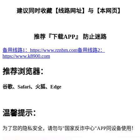
建议同时收藏【线路网址】与【本网页】
推荐『下载APP』 防止迷路
备用线路
1
：
https://www.rznbm.com
备用线路
2
：
https://www.k8900.com
推荐浏览器：
谷歌、Safari、火狐、Edge
温馨提示：
为了您的隐私安全，请勿与"国家反诈中心"APP同设备使用！