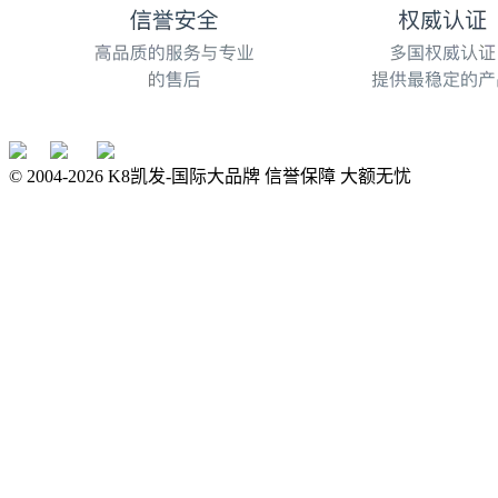
© 2004-
2026
K8凯发-国际大品牌 信誉保障 大额无忧