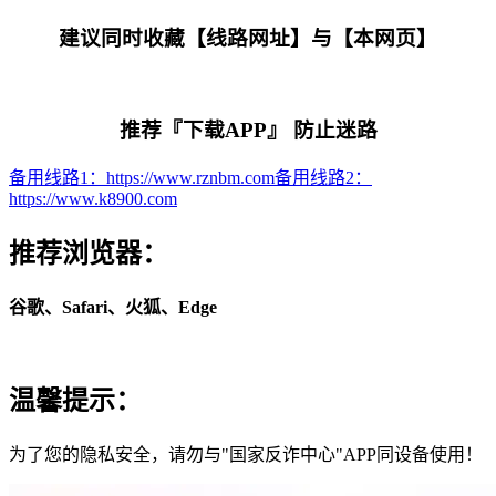
建议同时收藏【线路网址】与【本网页】
推荐『下载APP』 防止迷路
备用线路
1
：
https://www.rznbm.com
备用线路
2
：
https://www.k8900.com
推荐浏览器：
谷歌、Safari、火狐、Edge
温馨提示：
为了您的隐私安全，请勿与"国家反诈中心"APP同设备使用！