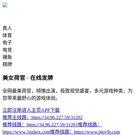
真人
体育
电子
电竞
捕鱼
棋牌
美女荷官 · 在线发牌
全网最美荷官，倾情出演，极致视觉盛宴，多元游戏种类，为
您带来最舒心的游戏体验。
立即注册
进入主页
APP下载
推荐主线路：
https://34.96.227.59:31202
推荐线路：
https://34.96.227.59:31201
推荐线路：
https://www.1nzkex.com
推荐线路：
https://www.plov9r.com