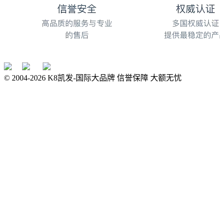
© 2004-
2026
K8凯发-国际大品牌 信誉保障 大额无忧