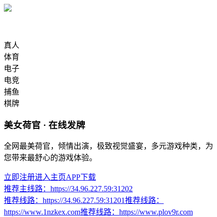
真人
体育
电子
电竞
捕鱼
棋牌
美女荷官 · 在线发牌
全网最美荷官，倾情出演，极致视觉盛宴，多元游戏种类，为
您带来最舒心的游戏体验。
立即注册
进入主页
APP下载
推荐主线路：
https://34.96.227.59:31202
推荐线路：
https://34.96.227.59:31201
推荐线路：
https://www.1nzkex.com
推荐线路：
https://www.plov9r.com