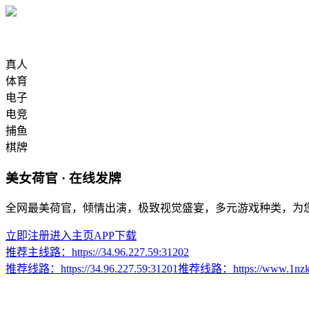
真人
体育
电子
电竞
捕鱼
棋牌
美女荷官 · 在线发牌
全网最美荷官，倾情出演，极致视觉盛宴，多元游戏种类，为
立即注册
进入主页
APP下载
推荐主线路：
https://34.96.227.59:31202
推荐线路：
https://34.96.227.59:31201
推荐线路：
https://www.1nz